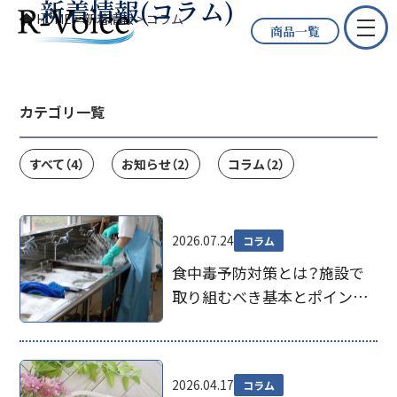
新着情報(コラム)
HOME
>
新着情報
>
コラム
商品一覧
カテゴリ一覧
すべて
（4）
お知らせ
（2）
コラム
（2）
2026.07.24
コラム
食中毒予防対策とは？施設で
取り組むべき基本とポイント
を解説
2026.04.17
コラム