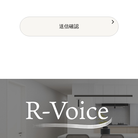
■個人情報の適正な管理を行う方法
当社では個人情報の管理を行う上で、全てデジタルデータ管理が
行われており、収集された個人情報は当社データベースシステム
内で厳重なセキュリティにより管理されておりますので、安心し
てご利用ください。
■クッキー（Cookie）について
当サイトでは、皆様のサイト利用の利便性を図るために、クッキ
ーを利用しています。これは、皆様とのやりとりをお使いのPCに
クッキーとして保存して頂くことで、2回目以降のフォームへの
入力を簡素化したりする機能です。
また、この機能はお使いのブラウザによって、事前にクッキーを
使用サイトであることを表示したり、受け取りを拒否することが
できます。
■このサイトにおける個人情報取扱いに関する考え方について
当サイトにおける、個人情報取扱いに関する考え方は、今後、お客
様の個人情報管理体制の強化、セキュリティの向上を図り、より
よいサービスを展開するために改正する場合があります。
その際はトップページにて告知いたします。
また、個人情報の取扱いについてご質問などありましたら、お問
い合わせフォームをご利用ください。