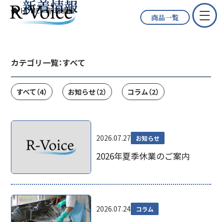
新着情報
HOME
>
新着情報
商品一覧
カテゴリ一覧：
すべて
すべて
（4）
お知らせ
（2）
コラム
（2）
2026.07.27
お知らせ
2026年夏季休業のご案内
2026.07.24
コラム